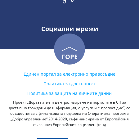
Социални мрежи
ГОРЕ
Единен портал за електронно правосъдие
Политика за достъпност
Политика за защита на личните данни
Проект „Доразвитие и централизиране на порталите в СП за
достъп на граждани до информация, е-услуги и е-правосъдие“, се
осъществява с финансовата подкрепа на Оперативна програма
„Добро управление“ 2014-2020, съфинансирана от Европейския
съюз чрез Европейския социален фонд