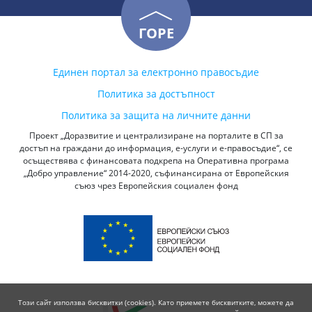
ГОРЕ
Единен портал за електронно правосъдие
Политика за достъпност
Политика за защита на личните данни
Проект „Доразвитие и централизиране на порталите в СП за
достъп на граждани до информация, е-услуги и е-правосъдие“, се
осъществява с финансовата подкрепа на Оперативна програма
„Добро управление“ 2014-2020, съфинансирана от Европейския
съюз чрез Европейския социален фонд
Този сайт използва бисквитки (cookies). Като приемете бисквитките, можете да