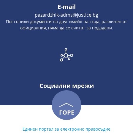
E-mail
pazardzhik-adms@justice.bg
Постъпили документи на друг имейл на съда, различен от
официалния, няма да се считат за подадени.
Социални мрежи
ГОРЕ
Единен портал за електронно правосъдие