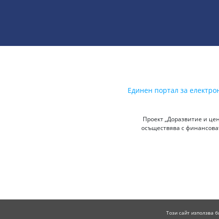
Единен портал за електро
Проект „Доразвитие и цен
осъществява с финансоват
Този сайт използва б