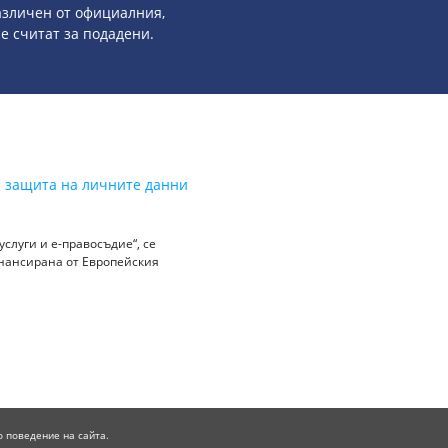
азличен от официалния,
се считат за подадени.
а защита на личните данни
слуги и е-правосъдие“, се
инансирана от Европейския
о поведение на сайта.