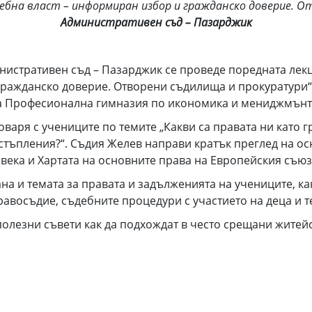
бна власт – информиран избор и гражданско доверие. От
Административен съд – Пазарджик
инистративен съд – Пазарджик се проведе поредната ле
ажданско доверие. Отворени съдилища и прокуратури“ с у
а Професионална гимназия по икономика и мениджмънт
ря с учениците по темите „Какви са правата ни като гр
стъпления?“. Съдия Желев направи кратък преглед на ос
века и Хартата на основните права на Европейския съюз
 темата за правата и задълженията на учениците, как
равосъдие, съдебните процедури с участието на деца и т
езни съвети как да подхождат в често срещани житейс