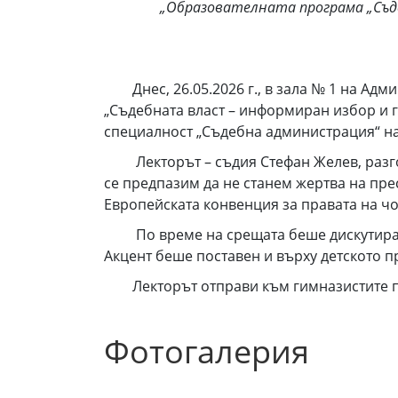
„Образователната програма „Съде
Днес, 26.05.2026 г., в зала № 1 на Адм
„Съдебната власт – информиран избор и гр
специалност „Съдебна администрация“ н
Лекторът – съдия Стефан Желев, разгова
се предпазим да не станем жертва на пре
Европейската конвенция за правата на чо
По време на срещата беше дискутирана и
Акцент беше поставен и върху детското п
Лекторът отправи към гимназистите пол
Фотогалерия