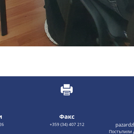
и
Факс
26
+359 (34) 407 212
pazardz
Постъпили 