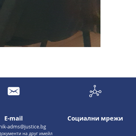
E-mail
Социални мрежи
hik-adms@justice.bg
документи на друг имейл