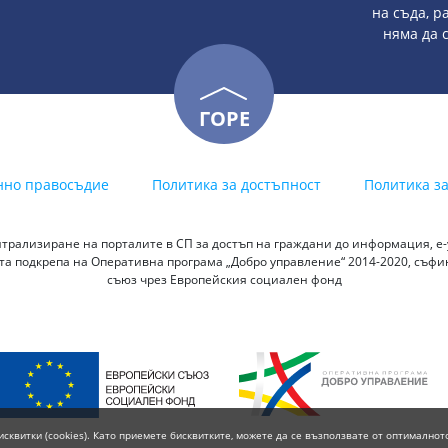
на съда, р
няма да 
ГОРЕ
нно правосъдие
Политика за достъпност
Политика з
трализиране на порталите в СП за достъп на граждани до информация, е-у
а подкрепа на Оперативна програма „Добро управление“ 2014-2020, съф
съюз чрез Европейския социален фонд
исквитки (cookies). Като приемете бисквитките, можете да се възползвате от оптималнот