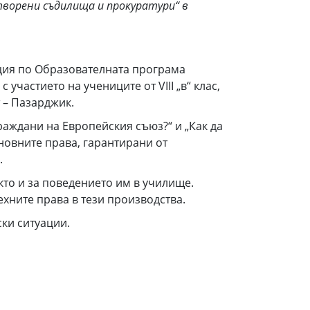
ворени съдилища и прокуратури“ в
кция по Образователната програма
частието на учениците от VIII „в“ клас,
 – Пазарджик.
аждани на Европейския съюз?“ и „Как да
новните права, гарантирани от
.
то и за поведението им в училище.
ехните права в тези производства.
ки ситуации.