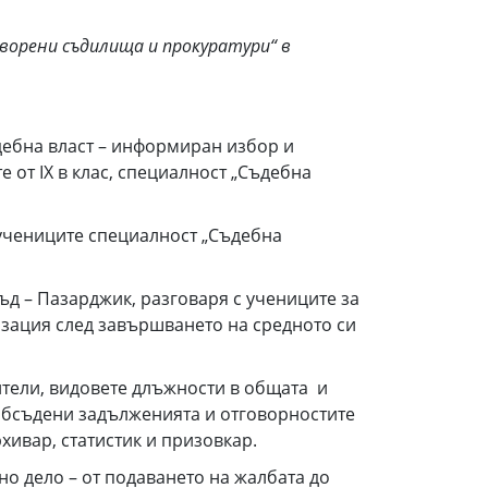
ворени съдилища и прокуратури“ в
ъдебна власт – информиран избор и
 от IХ в клас, специалност „Съдебна
 учениците специалност „Съдебна
д – Пазарджик, разговаря с учениците за
лизация след завършването на средното си
ители, видовете длъжности в общата и
 обсъдени задълженията и отговорностите
хивар, статистик и призовкар.
о дело – от подаването на жалбата до