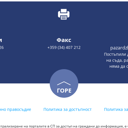
и
Факс
26
+359 (34) 407 212
pazardz
Постъпили 
на съда, р
няма да 
ГОРЕ
нно правосъдие
Политика за достъпност
Политика з
трализиране на порталите в СП за достъп на граждани до информация, е-у