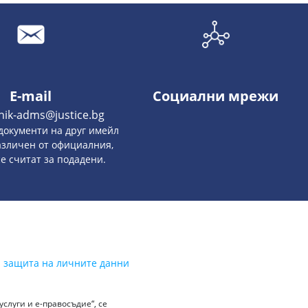
E-mail
Социални мрежи
hik-adms@justice.bg
документи на друг имейл
азличен от официалния,
се считат за подадени.
а защита на личните данни
слуги и е-правосъдие“, се