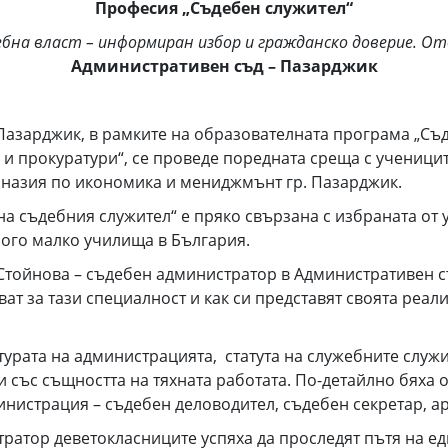
Професия „Съдебен служител“
на власт – информиран избор и гражданско доверие. От
Административен съд – Пазарджик
– Пазарджик, в рамките на образователната програма „С
 прокуратури“, се проведе поредната среща с учениците
назия по икономика и мениджмънт гр. Пазарджик.
на съдебния служител“ е пряко свързана с избраната от
ного малко училища в България.
Стойнова – съдебен администратор в Административен съ
ват за тази специалност и как си представят своята реа
турата на администрацията, статута на служебните служ
и със същността на тяхната работата. По-детайлно бяха
нистрация – съдебен деловодител, съдебен секретар, ар
атор деветокласниците успяха да проследят пътя на едн